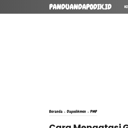
PANDUANDAPODIK.ID
KI
Beranda
›
Dapodikmen
›
PMP
Cara Mengatasi G