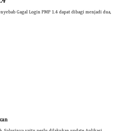
.4
enyebab Gagal Login PMP 1.4 dapat dibagi menjadi dua,
kan
ah. Solusinya yaitu perlu dilakukan update Aplikasi