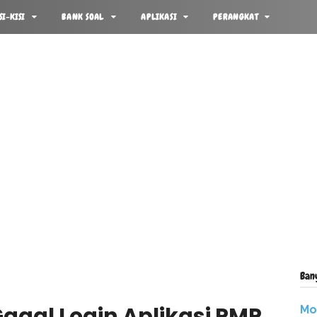
SI-KISI
BANK SOAL
APLIKASI
PERANGKAT
Ban
agal Login Aplikasi PMP
Mo