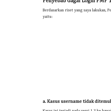
Penyebab Gagal Login PMP 1
Berdasarkan riset yang saya lakukan, P
yaitu:
a. Kasus username tidak ditemu
Kasus ini terjadi pada versi 1.3 ke baw