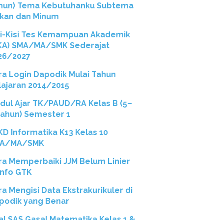
hun) Tema Kebutuhanku Subtema
kan dan Minum
si-Kisi Tes Kemampuan Akademik
KA) SMA/MA/SMK Sederajat
26/2027
ra Login Dapodik Mulai Tahun
lajaran 2014/2015
dul Ajar TK/PAUD/RA Kelas B (5–
Tahun) Semester 1
 KD Informatika K13 Kelas 10
A/MA/SMK
ra Memperbaiki JJM Belum Linier
 Info GTK
ra Mengisi Data Ekstrakurikuler di
podik yang Benar
al SAS Gasal Matematika Kelas 1 &