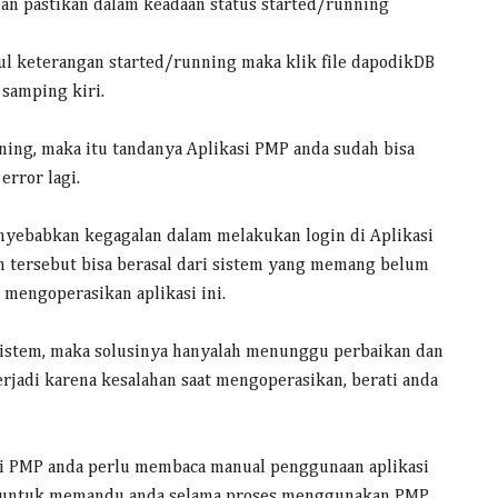
an pastikan dalam keadaan status started/running
l keterangan started/running maka klik file dapodikDB
 samping kiri.
ning, maka itu tandanya Aplikasi PMP anda sudah bisa
error lagi.
nyebabkan kegagalan dalam melakukan login di Aplikasi
 tersebut bisa berasal dari sistem yang memang belum
mengoperasikan aplikasi ini.
 sistem, maka solusinya hanyalah menunggu perbaikan dan
rjadi karena kesalahan saat mengoperasikan, berati anda
si PMP anda perlu membaca manual penggunaan aplikasi
ing untuk memandu anda selama proses menggunakan PMP