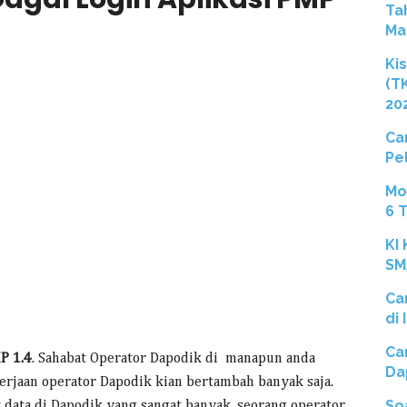
Ta
Ma
Ki
(T
20
Ca
Pe
Mo
6 
KI
SM
Ca
di
Ca
P 1.4
. Sahabat Operator Dapodik di manapun anda
Da
erjaan operator Dapodik kian bertambah banyak saja.
So
 data di Dapodik yang sangat banyak, seorang operator