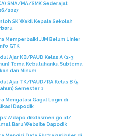
KA) SMA/MA/SMK Sederajat
26/2027
ntoh SK Wakil Kepala Sekolah
rbaru
ra Memperbaiki JJM Belum Linier
 Info GTK
dul Ajar KB/PAUD Kelas A (2-3
hun) Tema Kebutuhanku Subtema
kan dan Minum
dul Ajar TK/PAUD/RA Kelas B (5–
Tahun) Semester 1
ra Mengatasi Gagal Login di
likasi Dapodik
tps://dapo.dikdasmen.go.id/
amat Baru Website Dapodik
ra Mengisi Data Ekstrakurikuler di