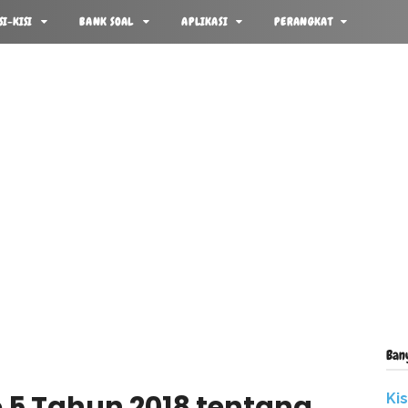
SI-KISI
BANK SOAL
APLIKASI
PERANGKAT
Ban
 5 Tahun 2018 tentang
Ki