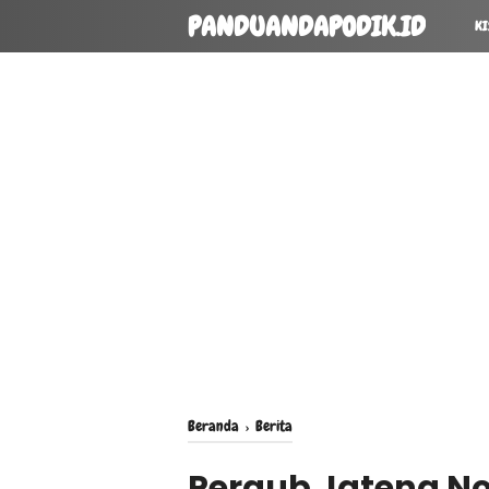
PANDUANDAPODIK.ID
KI
Beranda
›
Berita
Pergub Jateng No