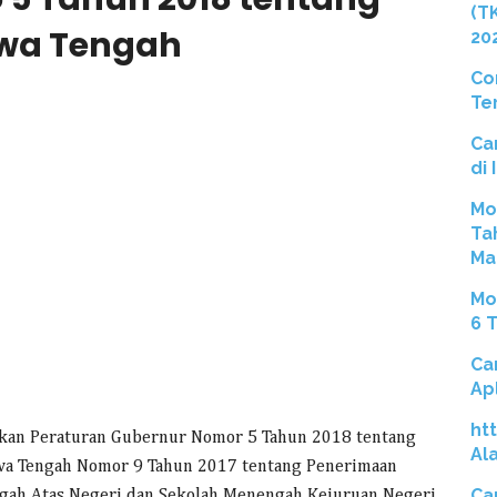
(T
awa Tengah
20
Co
Te
Ca
di
Mo
Ta
Ma
Mo
6 
Ca
Ap
ht
kan Peraturan Gubernur Nomor 5 Tahun 2018 tentang
Al
wa Tengah Nomor 9 Tahun 2017 tentang Penerimaan
Ca
ngah Atas Negeri dan Sekolah Menengah Kejuruan Negeri