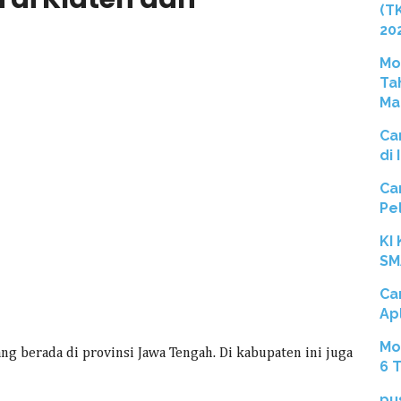
(T
20
Mo
Ta
Ma
Ca
di
Ca
Pe
KI
SM
Ca
Ap
Mo
g berada di provinsi Jawa Tengah. Di kabupaten ini juga
6 
pu