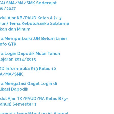
KA) SMA/MA/SMK Sederajat
26/2027
dul Ajar KB/PAUD Kelas A (2-3
hun) Tema Kebutuhanku Subtema
kan dan Minum
ra Memperbaiki JJM Belum Linier
 Info GTK
ra Login Dapodik Mulai Tahun
lajaran 2014/2015
 KD Informatika K13 Kelas 10
A/MA/SMK
ra Mengatasi Gagal Login di
likasi Dapodik
dul Ajar TK/PAUD/RA Kelas B (5–
Tahun) Semester 1
spendik.kemdikbud.go.id: Alamat