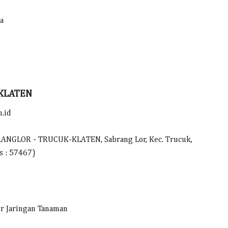
a
 KLATEN
.id
RANGLOR - TRUCUK-KLATEN, Sabrang Lor, Kec. Trucuk,
os : 57467)
ur Jaringan Tanaman