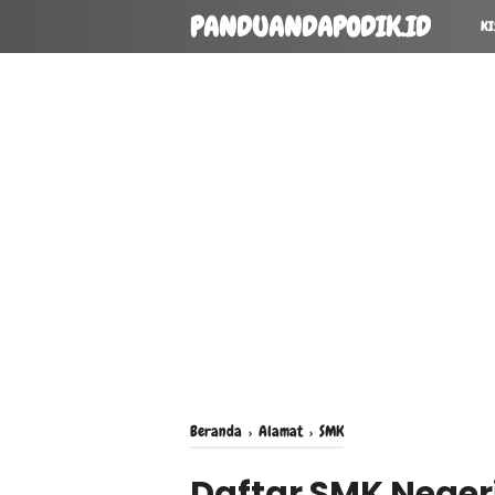
PANDUANDAPODIK.ID
KI
Beranda
›
Alamat
›
SMK
Daftar SMK Negeri