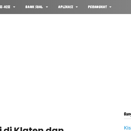
SI-KISI
BANK SOAL
APLIKASI
PERANGKAT
Ban
 di Klaten dan
Ki