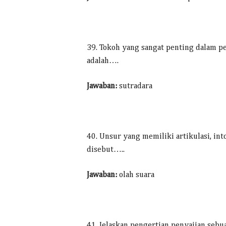
39. Tokoh yang sangat penting dalam p
adalah….
Jawaban:
sutradara
40. Unsur yang memiliki artikulasi, int
disebut…..
Jawaban:
olah suara
41. Jelaskan pengertian penyajian sebu