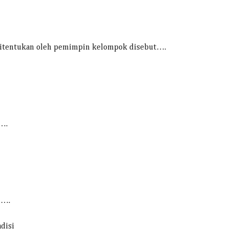
 ditentukan oleh pemimpin kelompok disebut….
i….
i….
adisi