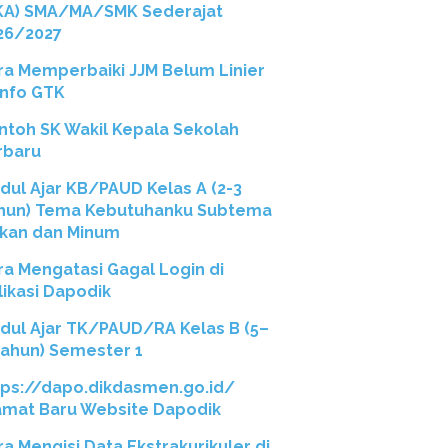
KA) SMA/MA/SMK Sederajat
26/2027
ra Memperbaiki JJM Belum Linier
 Info GTK
ntoh SK Wakil Kepala Sekolah
rbaru
dul Ajar KB/PAUD Kelas A (2-3
hun) Tema Kebutuhanku Subtema
kan dan Minum
ra Mengatasi Gagal Login di
likasi Dapodik
dul Ajar TK/PAUD/RA Kelas B (5–
Tahun) Semester 1
tps://dapo.dikdasmen.go.id/
amat Baru Website Dapodik
ra Mengisi Data Ekstrakurikuler di