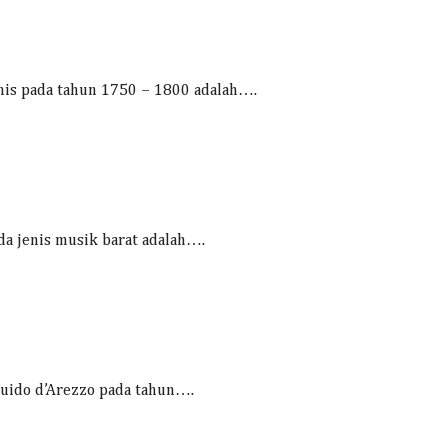
nis pada tahun 1750 – 1800 adalah….
da jenis musik barat adalah….
Guido d’Arezzo pada tahun….