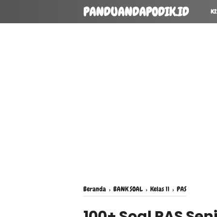
PANDUANDAPODIK.ID
KI
Beranda
›
BANK SOAL
›
Kelas 11
›
PAS
100+ Soal PAS Sen