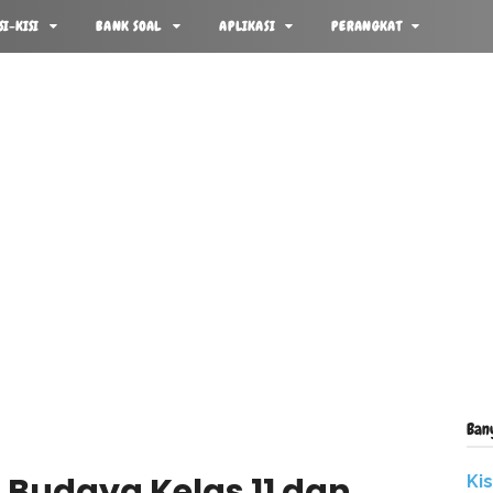
SI-KISI
BANK SOAL
APLIKASI
PERANGKAT
Ban
i Budaya Kelas 11 dan
Ki