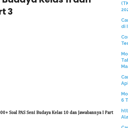
(T
t 3
20
Ca
di
Co
Te
Mo
Ta
Ma
Ca
Ap
Mo
6 
ht
00+ Soal PAS Seni Budaya Kelas 10 dan Jawabannya I Part
Al
Ca