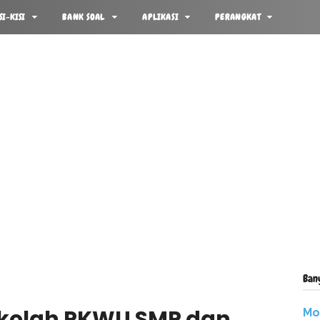
SI-KISI
BANK SOAL
APLIKASI
PERANGKAT
Ban
Sekolah PKWU SMP dan
Mo