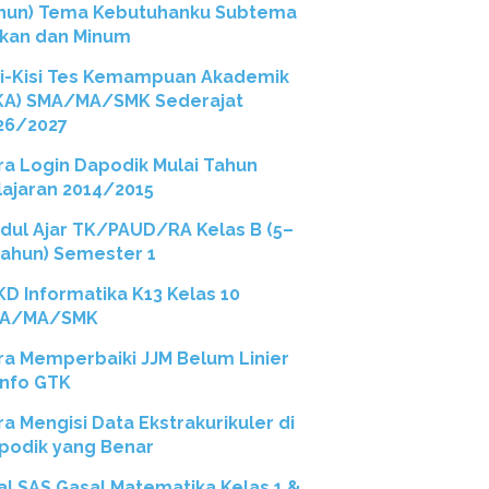
hun) Tema Kebutuhanku Subtema
kan dan Minum
si-Kisi Tes Kemampuan Akademik
KA) SMA/MA/SMK Sederajat
26/2027
ra Login Dapodik Mulai Tahun
lajaran 2014/2015
dul Ajar TK/PAUD/RA Kelas B (5–
Tahun) Semester 1
 KD Informatika K13 Kelas 10
A/MA/SMK
ra Memperbaiki JJM Belum Linier
 Info GTK
ra Mengisi Data Ekstrakurikuler di
podik yang Benar
al SAS Gasal Matematika Kelas 1 &