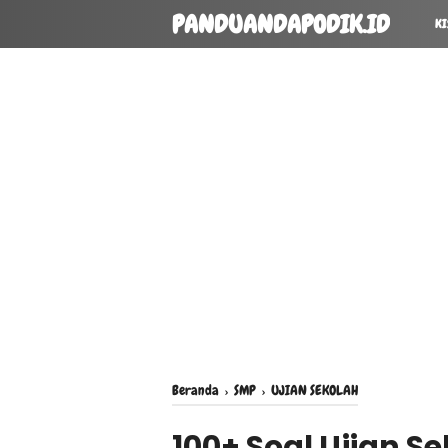
PANDUANDAPODIK.ID
KI
Beranda
›
SMP
›
UJIAN SEKOLAH
100+ Soal Ujian 