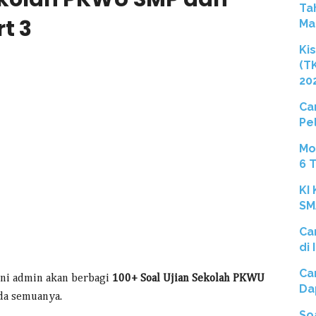
Ta
t 3
Ma
Ki
(T
20
Ca
Pe
Mo
6 
KI
SM
Ca
di
Ca
 ini admin akan berbagi
100+ Soal Ujian Sekolah PKWU
Da
da semuanya.
So