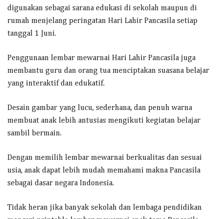
digunakan sebagai sarana edukasi di sekolah maupun di
rumah menjelang peringatan Hari Lahir Pancasila setiap
tanggal 1 Juni.
Penggunaan lembar mewarnai Hari Lahir Pancasila juga
membantu guru dan orang tua menciptakan suasana belajar
yang interaktif dan edukatif.
Desain gambar yang lucu, sederhana, dan penuh warna
membuat anak lebih antusias mengikuti kegiatan belajar
sambil bermain.
Dengan memilih lembar mewarnai berkualitas dan sesuai
usia, anak dapat lebih mudah memahami makna Pancasila
sebagai dasar negara Indonesia.
Tidak heran jika banyak sekolah dan lembaga pendidikan