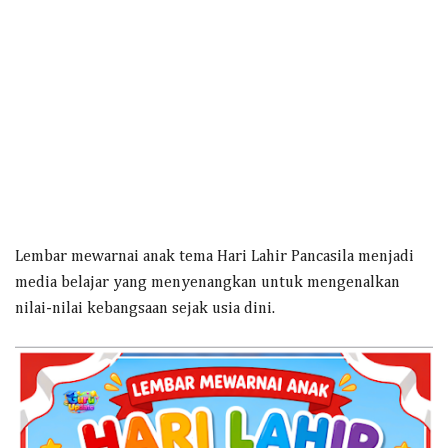
Lembar mewarnai anak tema Hari Lahir Pancasila menjadi
media belajar yang menyenangkan untuk mengenalkan
nilai-nilai kebangsaan sejak usia dini.