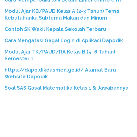
Modul Ajar KB/PAUD Kelas A (2-3 Tahun) Tema
Kebutuhanku Subtema Makan dan Minum
Contoh SK Wakil Kepala Sekolah Terbaru
Cara Mengatasi Gagal Login di Aplikasi Dapodik
Modul Ajar TK/PAUD/RA Kelas B (5–6 Tahun)
Semester 1
https://dapo.dikdasmen.go.id/ Alamat Baru
Website Dapodik
Soal SAS Gasal Matematika Kelas 1 & Jawabannya