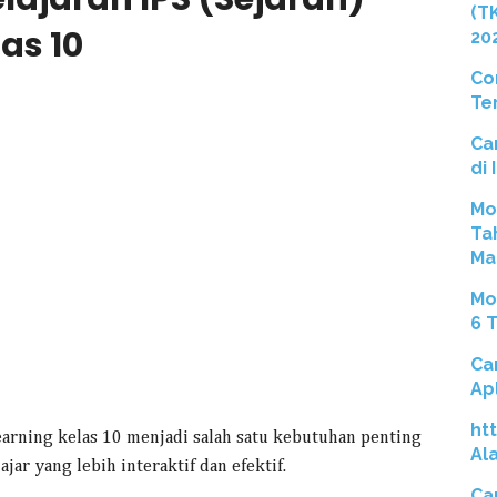
(T
as 10
20
Co
Te
Ca
di
Mo
Ta
Ma
Mo
6 
Ca
Ap
ht
earning kelas 10 menjadi salah satu kebutuhan penting
Al
ar yang lebih interaktif dan efektif.
Ca