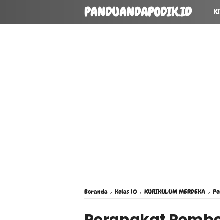
PANDUANDAPODIK.ID
KI
Beranda
›
Kelas 10
›
KURIKULUM MERDEKA
›
Pe
Perangkat Pembel