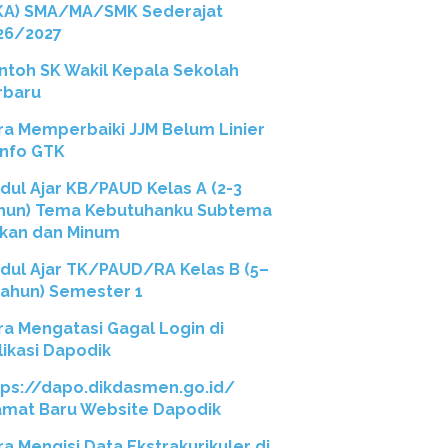
KA) SMA/MA/SMK Sederajat
26/2027
ntoh SK Wakil Kepala Sekolah
rbaru
ra Memperbaiki JJM Belum Linier
 Info GTK
dul Ajar KB/PAUD Kelas A (2-3
hun) Tema Kebutuhanku Subtema
kan dan Minum
dul Ajar TK/PAUD/RA Kelas B (5–
Tahun) Semester 1
ra Mengatasi Gagal Login di
likasi Dapodik
tps://dapo.dikdasmen.go.id/
amat Baru Website Dapodik
ra Mengisi Data Ekstrakurikuler di