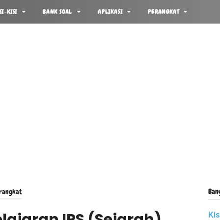
SI-KISI
BANK SOAL
APLIKASI
PERANGKAT
Ban
rangkat
ajaran IPS (Sejarah)
Ki