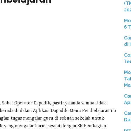
(T
20
Mo
6 
Ca
di
Co
Te
Mo
Ta
Ma
Ca
Ap
. Sobat Operator Dapodik, pastinya anda semua tidak
erada di dalam Aplikasi Dapodik. Menu Pembelajaran ini
Ca
gian tugas mengajar guru di sebuah sekolah untuk
Da
PTK yang mengajar harus sesuai dengan SK Pembagian
ht