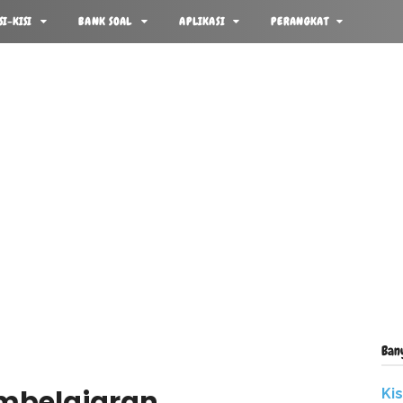
SI-KISI
BANK SOAL
APLIKASI
PERANGKAT
Ban
embelajaran
Ki