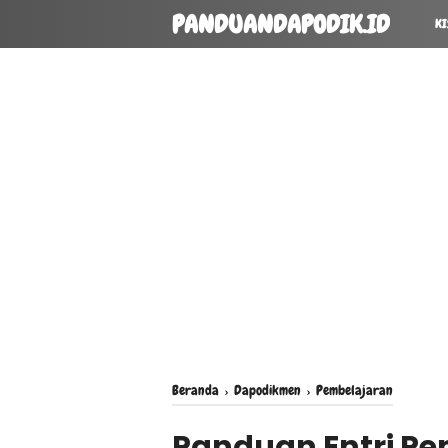
PANDUANDAPODIK.ID
KI
Beranda
›
Dapodikmen
›
Pembelajaran
Panduan Entri P