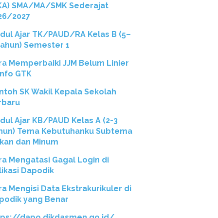
KA) SMA/MA/SMK Sederajat
26/2027
dul Ajar TK/PAUD/RA Kelas B (5–
Tahun) Semester 1
ra Memperbaiki JJM Belum Linier
 Info GTK
ntoh SK Wakil Kepala Sekolah
rbaru
dul Ajar KB/PAUD Kelas A (2-3
hun) Tema Kebutuhanku Subtema
kan dan Minum
ra Mengatasi Gagal Login di
likasi Dapodik
ra Mengisi Data Ekstrakurikuler di
podik yang Benar
tps://dapo.dikdasmen.go.id/