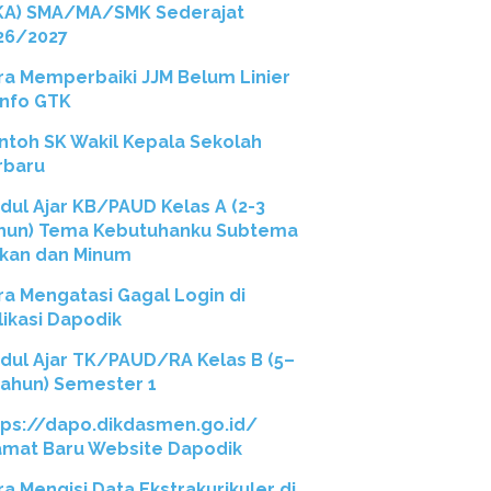
KA) SMA/MA/SMK Sederajat
26/2027
ra Memperbaiki JJM Belum Linier
 Info GTK
ntoh SK Wakil Kepala Sekolah
rbaru
dul Ajar KB/PAUD Kelas A (2-3
hun) Tema Kebutuhanku Subtema
kan dan Minum
ra Mengatasi Gagal Login di
likasi Dapodik
dul Ajar TK/PAUD/RA Kelas B (5–
Tahun) Semester 1
tps://dapo.dikdasmen.go.id/
amat Baru Website Dapodik
ra Mengisi Data Ekstrakurikuler di