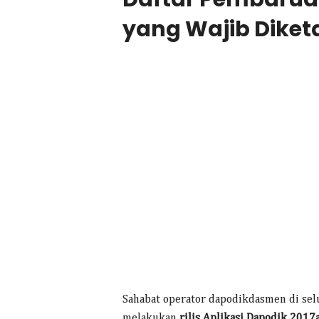
yang Wajib Diket
Sahabat operator dapodikdasmen di sel
melakukan
rilis Aplikasi Dapodik 2017a