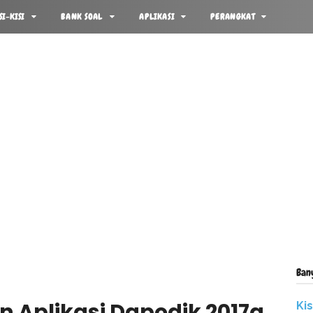
SI-KISI
BANK SOAL
APLIKASI
PERANGKAT
Ban
 Aplikasi Dapodik 2017a
Ki