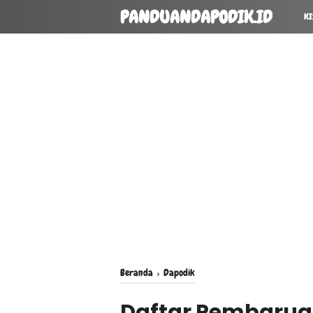
PANDUANDAPODIK.ID
KI
Beranda
›
Dapodik
Daftar Pembaruan