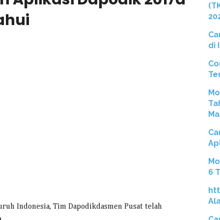
(T
ahui
20
Ca
di
Co
Te
Mo
Ta
Ma
Ca
Ap
Mo
6 
ht
Al
uruh Indonesia, Tim Dapodikdasmen Pusat telah
Ca
.