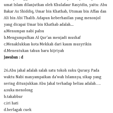
umat Islam dilanjutkan oleh Khulafaur Rasyidin, yaitu: Abu
Bakar As Shiddiq, Umar bin Khathab, Utsman bin Affan dan
Ali bin Abi Thalib. Adapun keberhasilan yang menonjol
yang dicapai Umar bin Khathab adalah....
a.Menumpas nabi palsu
b.Mengumpulkan Al Qur’an menjadi mushaf
c.Menaklukkan kota Mekkah dari kaum musyrikin
d.Menentukan tahun baru hijriyah
Jawaban : d
26.Abu jahal adalah salah satu tokoh suku Qurasy. Pada
waktu Nabi manyampaikan da’wah Islamnya, sikap yang
sering ditunjukkan Abu Jahal terhadap beliau adalah….
a.suka menolong
b.takabbur
c.iri hati
d.berlagak cuek