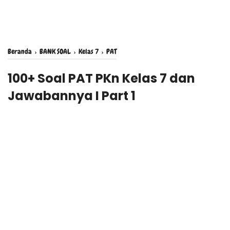
Beranda
›
BANK SOAL
›
Kelas 7
›
PAT
100+ Soal PAT PKn Kelas 7 dan
Jawabannya I Part 1