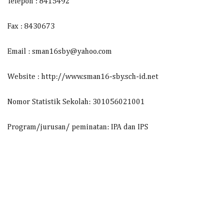
Telepon : 8415492
Fax : 8430673
Email : sman16sby@yahoo.com
Website : http://www.sman16-sby.sch-id.net
Nomor Statistik Sekolah: 301056021001
Program/jurusan/ peminatan: IPA dan IPS