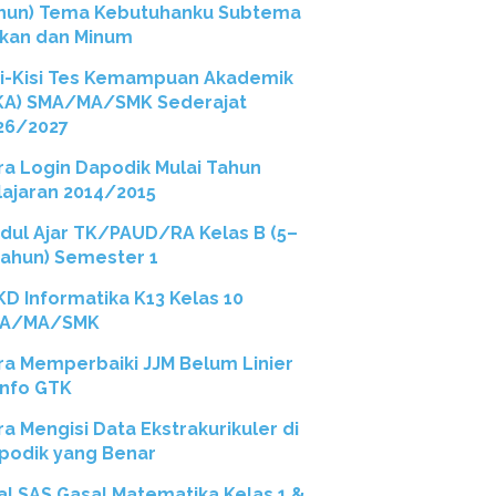
hun) Tema Kebutuhanku Subtema
kan dan Minum
si-Kisi Tes Kemampuan Akademik
KA) SMA/MA/SMK Sederajat
26/2027
ra Login Dapodik Mulai Tahun
lajaran 2014/2015
dul Ajar TK/PAUD/RA Kelas B (5–
Tahun) Semester 1
 KD Informatika K13 Kelas 10
A/MA/SMK
ra Memperbaiki JJM Belum Linier
 Info GTK
ra Mengisi Data Ekstrakurikuler di
podik yang Benar
al SAS Gasal Matematika Kelas 1 &