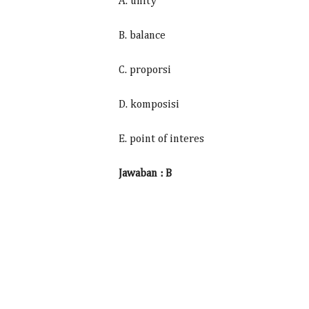
A. unity
B. balance
C. proporsi
D. komposisi
E. point of interes
Jawaban : B