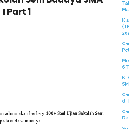
Ta
 Part 1
Ma
Ki
(T
20
Ca
Pe
Mo
6 
KI
SM
Ca
di
Ca
 ini admin akan berbagi
100+ Soal Ujian Sekolah Seni
Da
pada anda semuanya.
So