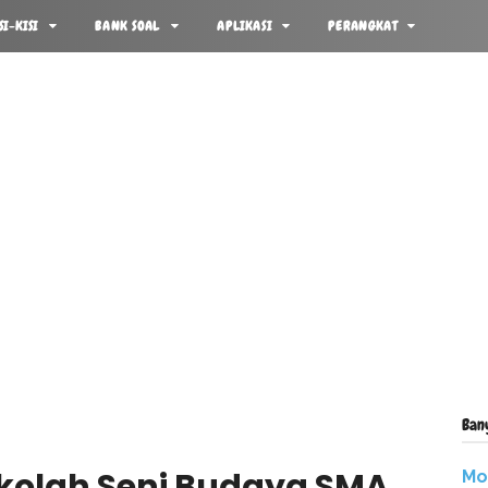
SI-KISI
BANK SOAL
APLIKASI
PERANGKAT
Ban
ekolah Seni Budaya SMA
Mo