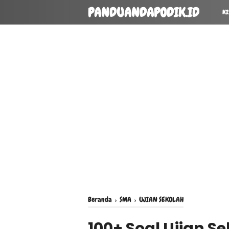
PANDUANDAPODIK.ID
KI
Beranda
›
SMA
›
UJIAN SEKOLAH
100+ Soal Ujian S