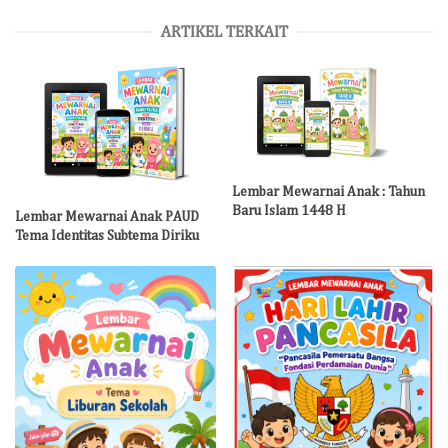
ARTIKEL TERKAIT
Lembar Mewarnai Anak : Tahun
Baru Islam 1448 H
Lembar Mewarnai Anak PAUD
Tema Identitas Subtema Diriku