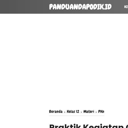
PANDUANDAPODIK.ID
KI
Beranda
›
Kelas 12
›
Materi
›
PKn
Praktik Kegiatan