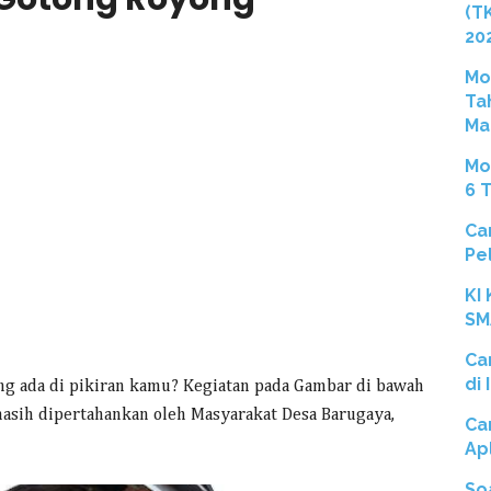
(T
20
Mo
Ta
Ma
Mo
6 
Ca
Pe
KI
SM
Ca
di
ng ada di pikiran kamu? Kegiatan pada Gambar di bawah
asih dipertahankan oleh Masyarakat Desa Barugaya,
Ca
Ap
So