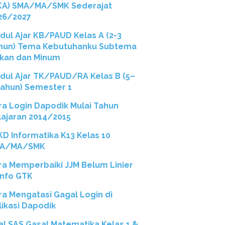
KA) SMA/MA/SMK Sederajat
26/2027
dul Ajar KB/PAUD Kelas A (2-3
hun) Tema Kebutuhanku Subtema
kan dan Minum
dul Ajar TK/PAUD/RA Kelas B (5–
Tahun) Semester 1
ra Login Dapodik Mulai Tahun
lajaran 2014/2015
 KD Informatika K13 Kelas 10
A/MA/SMK
ra Memperbaiki JJM Belum Linier
 Info GTK
ra Mengatasi Gagal Login di
likasi Dapodik
al SAS Gasal Matematika Kelas 1 &