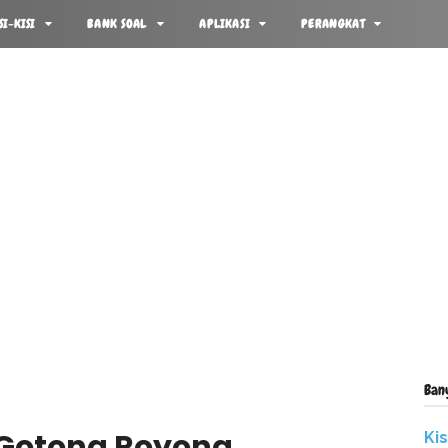
SI-KISI
BANK SOAL
APLIKASI
PERANGKAT
Ban
 Gotong Royong
Ki