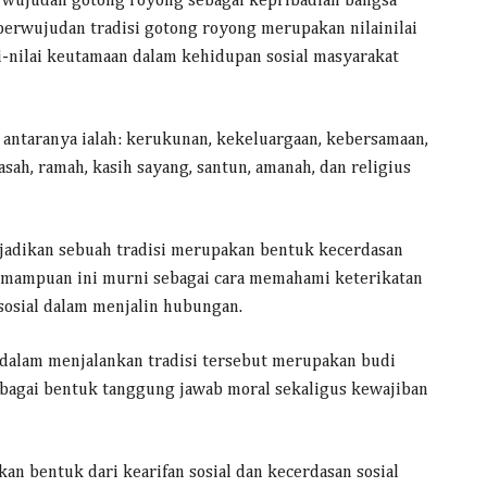
rwujudan gotong royong sebagai kepribadian bangsa
perwujudan tradisi gotong royong merupakan nilainilai
i-nilai keutamaan dalam kehidupan sosial masyarakat
antaranya ialah: kerukunan, kekeluargaan, kebersamaan,
-asah, ramah, kasih sayang, santun, amanah, dan religius
ijadikan sebuah tradisi merupakan bentuk kecerdasan
Kemampuan ini murni sebagai cara memahami keterikatan
sosial dalam menjalin hubungan.
dalam menjalankan tradisi tersebut merupakan budi
ebagai bentuk tanggung jawab moral sekaligus kewajiban
an bentuk dari kearifan sosial dan kecerdasan sosial